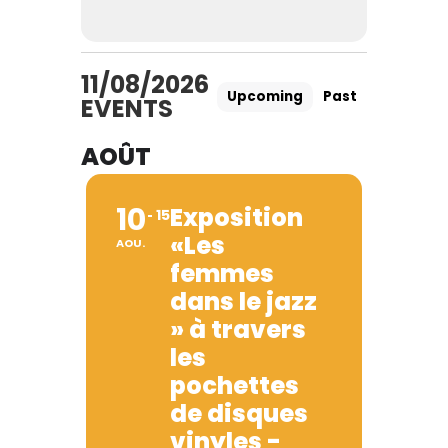
11/08/2026
Upcoming
Past
EVENTS
AOÛT
10
Exposition
15
«Les
AOU.
femmes
dans le jazz
» à travers
les
pochettes
de disques
vinyles -