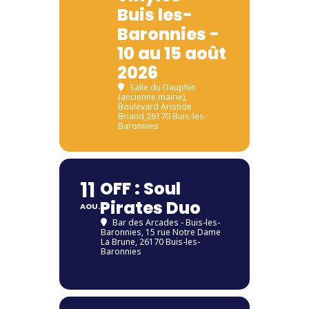
Buis les-
Baronnies -
10 au 15 août
2026
Salle du Dauphin
(ancienne mairie)
,
Boulevard Aristide
Briand,26170 Buis-les-
Baronnies
11
OFF : Soul
Pirates Duo
AOU.
Bar des Arcades - Buis-les-
Baronnies
, 15 rue Notre Dame
La Brune, 26170 Buis-les-
Baronnies