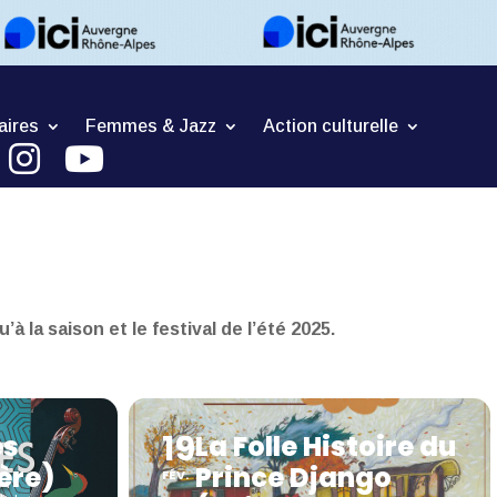
aires
Femmes & Jazz
Action culturelle
a saison et le festival de l’été 2025.
19
es
La Folle Histoire du
ère)
Prince Django
FÉV.