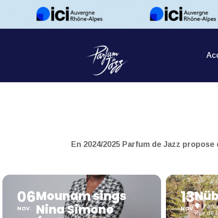
Acc
En 2024/2025 Parfum de Jazz propose d
06
13
Mounam sings
Nüb
Nina Simone
Parc 
NOV.
NOV.
Rue de 