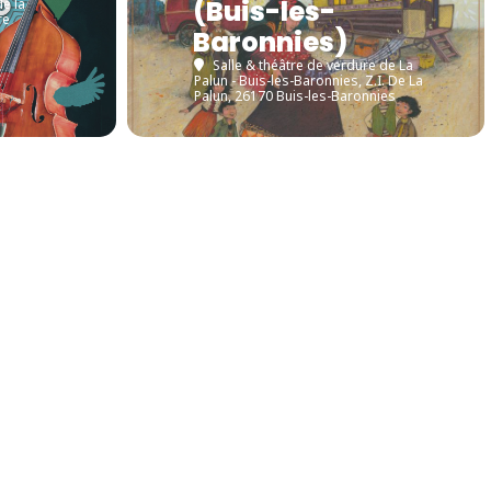
(Buis-les-
de la
re
Baronnies)
Salle & théâtre de verdure de La
Palun - Buis-les-Baronnies
, Z.I. De La
Palun, 26170 Buis-les-Baronnies