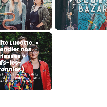
Espace Aiguebelle
, Rue 
Chocolaterie, 26290 Donzè
ite Lucette, «
endier nos
stesses »
is-les-
ronnies)
le & théâtre de verdure de La
- Buis-les-Baronnies
, Z.I. De La
 26170 Buis-les-Baronnies