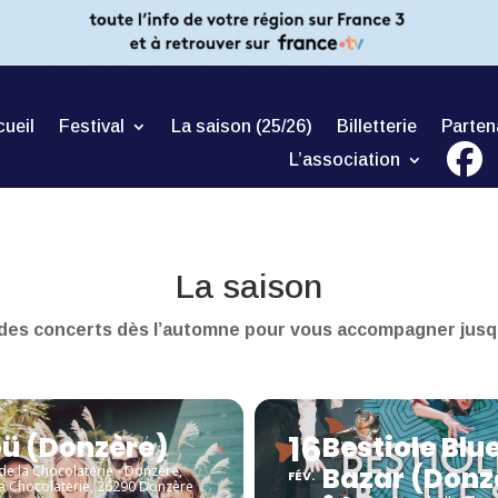
ueil
Festival
La saison (25/26)
Billetterie
Parten
L’association
La saison
es concerts dès l’automne pour vous accompagner jusqu’à l
16
ü (Donzère)
Bestiole Blu
Bazar (Donz
de la Chocolaterie - Donzère
,
FÉV.
la Chocolaterie, 26290 Donzère