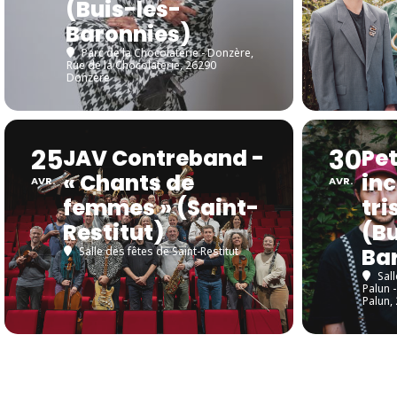
(Buis-les-
Baronnies)
Parc de la Chocolaterie - Donzère
,
Rue de la Chocolaterie, 26290
Donzère
25
30
JAV Contreband -
Pet
« Chants de
inc
AVR.
AVR.
femmes » (Saint-
tri
Restitut)
(Bu
Ba
Salle des fêtes de Saint-Restitut
Sal
Palun 
Palun,