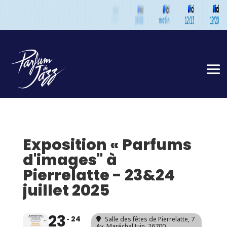
Exposition « Parfums
d'images" à
Pierrelatte - 23&24
juillet 2025
23
24
Salle des fêtes de Pierrelatte
, 7
Av. Maréchal Juin, 26700