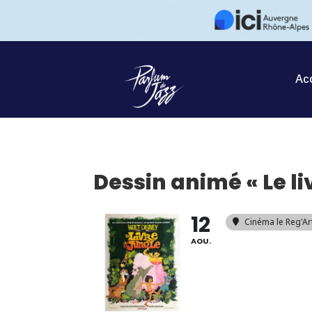
Acc
Dessin animé « Le li
12
Cinéma le Reg'Ar
AOU.