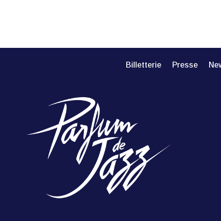
Billetterie
Presse
New