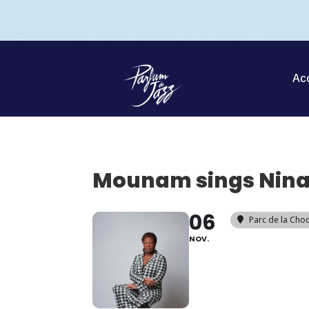
Acc
Mounam sings Nina
06
Parc de la Cho
NOV.