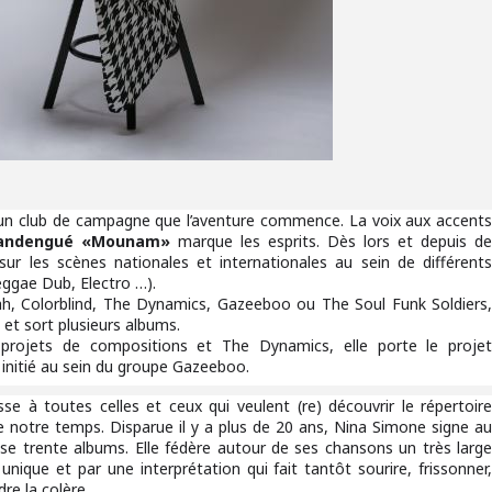
s un club de campagne que l’aventure commence. La voix aux accent
andengué «Mounam»
marque les esprits. Dès lors et depuis d
ur les scènes nationales et internationales au sein de différent
eggae Dub, Electro …).
ah, Colorblind, The Dynamics, Gazeeboo ou The Soul Funk Soldiers
e et sort plusieurs albums.
 projets de compositions et The Dynamics, elle porte le proje
initié au sein du groupe Gazeeboo.
sse à toutes celles et ceux qui veulent (re) découvrir le répertoir
 notre temps. Disparue il y a plus de 20 ans, Nina Simone signe a
ense trente albums. Elle fédère autour de ses chansons un très larg
unique et par une interprétation qui fait tantôt sourire, frissonner
re la colère.