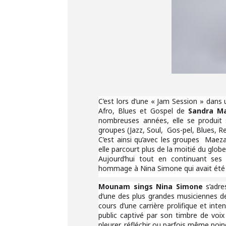
C’est lors d’une « Jam Session » dan
Afro, Blues et Gospel de
Sandra M
nombreuses années, elle se produit s
groupes (Jazz, Soul, Gos-pel, Blues, R
C’est ainsi qu’avec les groupes Maez
elle parcourt plus de la moitié du glob
Aujourd’hui tout en continuant ses
hommage à Nina Simone qui avait été 
Mounam sings Nina Simone
s’adre
d’une des plus grandes musiciennes de
cours d’une carrière prolifique et int
public captivé par son timbre de voix 
pleurer, réfléchir ou parfois même poind