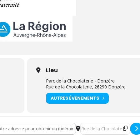
Lieu
Parc de la Chocolaterie - Donzère
Rue de la Chocolaterie, 26290 Donzère
AUTRES ÉVÉNEMENTS
- Mounam sings Nina Simone (Buis-les-Baronnies) [gFwCGjUUe]
Destination Address - Mouna