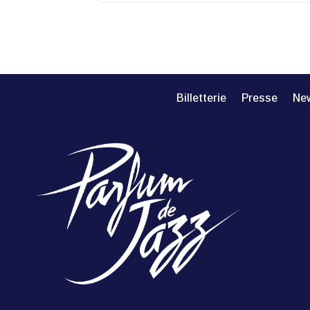
Billetterie
Presse
New