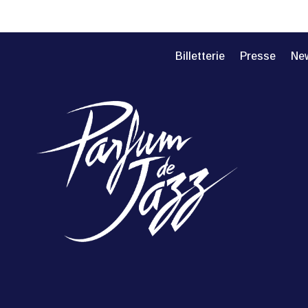
Billetterie
Presse
New