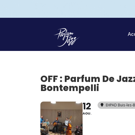
Acc
OFF : Parfum De Jazz
Bontempelli
12
EHPAD Buis-les-
AOU.